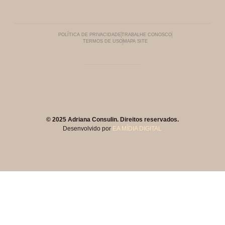
POLÍTICA DE PRIVACIDADE
TRABALHE CONOSCO
TERMOS DE USO
MAPA SITE
© 2025 Adriana Consulin. Direitos reservados.
Desenvolvido por
EA MÍDIA DIGITAL