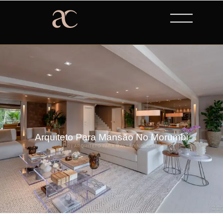
Arquiteto Para Mansão No Morumbi
INÍCIO
|
ARQUITETO PARA MANSÃO NO MORUMBI