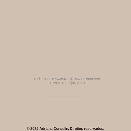
POLÍTICA DE PRIVACIDADE
TRABALHE CONOSCO
TERMOS DE USO
MAPA SITE
© 2025 Adriana Consulin. Direitos reservados.