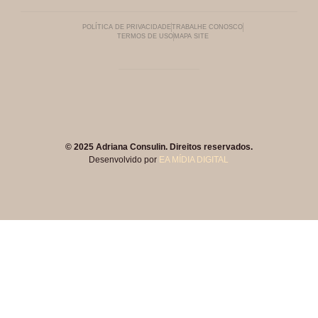
POLÍTICA DE PRIVACIDADE
TRABALHE CONOSCO
TERMOS DE USO
MAPA SITE
© 2025 Adriana Consulin. Direitos reservados.
Desenvolvido por
EA MÍDIA DIGITAL