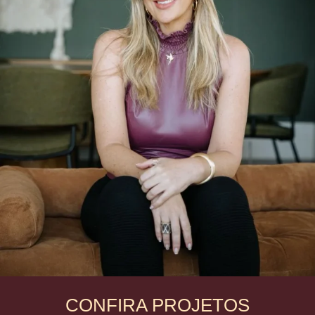
CONFIRA PROJETOS
Arquiteta Adriana Consulin