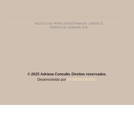
POLÍTICA DE PRIVACIDADE
TRABALHE CONOSCO
TERMOS DE USO
MAPA SITE
© 2025 Adriana Consulin. Direitos reservados.
Desenvolvido por
EA MÍDIA DIGITAL