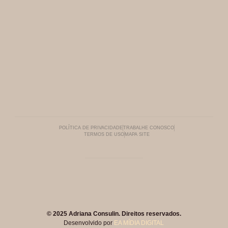
POLÍTICA DE PRIVACIDADE
TRABALHE CONOSCO
TERMOS DE USO
MAPA SITE
© 2025 Adriana Consulin. Direitos reservados.
Desenvolvido por
EA MÍDIA DIGITAL