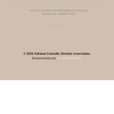
POLÍTICA DE PRIVACIDADE
TRABALHE CONOSCO
TERMOS DE USO
MAPA SITE
© 2025 Adriana Consulin. Direitos reservados.
Desenvolvido por
EA MÍDIA DIGITAL