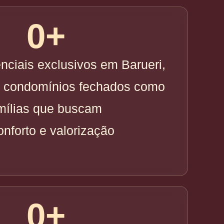
0
+
enciais exclusivos em Barueri,
 condomínios fechados como
amílias que buscam
onforto e valorização
0
+