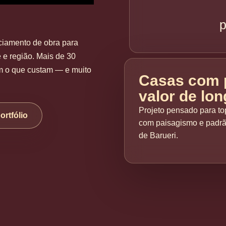
p
nciamento de obra para
e e região. Mais de 30
m o que custam — e muito
Casas com p
valor de lo
Projeto pensado para top
ortfólio
com paisagismo e padrã
de Barueri.