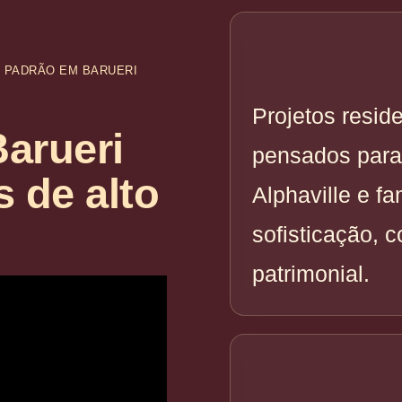
O PADRÃO EM BARUERI
Projetos resid
arueri
pensados para
s de alto
Alphaville e f
sofisticação, c
patrimonial.