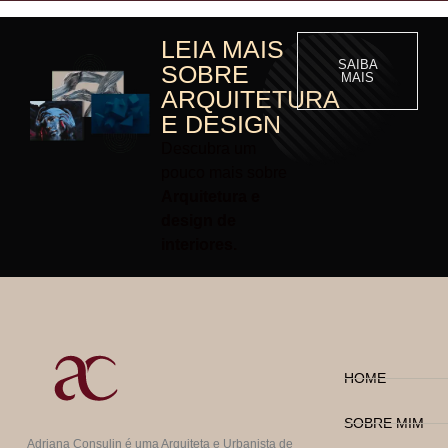
LEIA MAIS
SAIBA
SOBRE
MAIS
ARQUITETURA
E DESIGN
Descubra um
pouco mais sobre
Arquitetura e
design de
interiores.
HOME
SOBRE MIM
Adriana Consulin é uma Arquiteta e Urbanista de