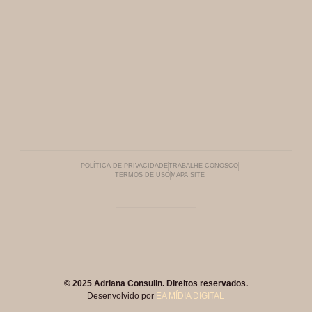
POLÍTICA DE PRIVACIDADE
TRABALHE CONOSCO
TERMOS DE USO
MAPA SITE
© 2025 Adriana Consulin. Direitos reservados.
Desenvolvido por
EA MÍDIA DIGITAL