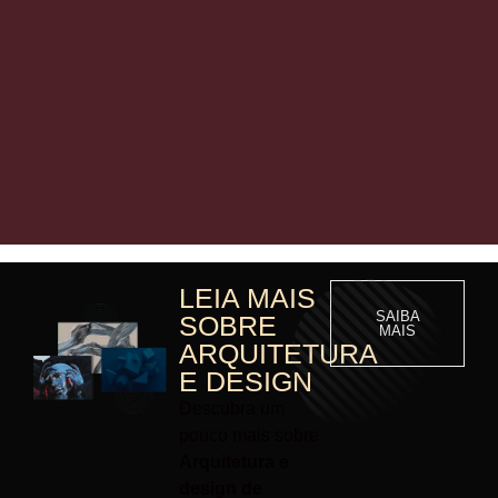
LEIA MAIS
SAIBA
SOBRE
MAIS
ARQUITETURA
E DESIGN
Descubra um
pouco mais sobre
Arquitetura e
design de