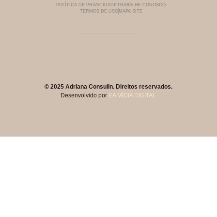
POLÍTICA DE PRIVACIDADE
TRABALHE CONOSCO
TERMOS DE USO
MAPA SITE
© 2025 Adriana Consulin. Direitos reservados.
Desenvolvido por
EA MÍDIA DIGITAL