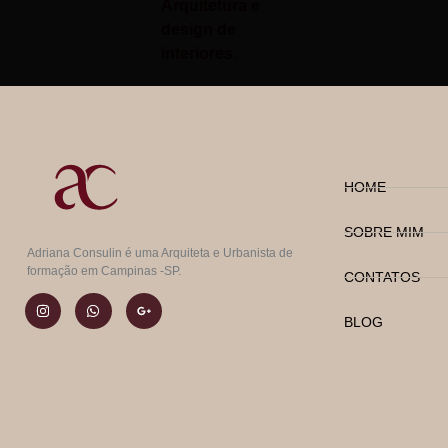
Arquitetura e
design de
interiores.
HOME
SOBRE MIM
Adriana Consulin é uma Arquiteta e Urbanista de
formação em Campinas -SP.
CONTATOS
BLOG