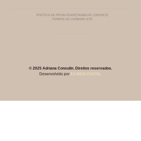
POLÍTICA DE PRIVACIDADE
TRABALHE CONOSCO
TERMOS DE USO
MAPA SITE
© 2025 Adriana Consulin. Direitos reservados.
Desenvolvido por
EA MÍDIA DIGITAL