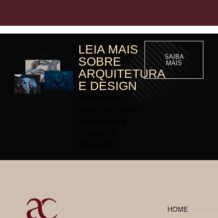
LEIA MAIS
SAIBA
SOBRE
MAIS
ARQUITETURA
E DESIGN
Descubra um
pouco mais sobre
Arquitetura e
design de
interiores.
HOME