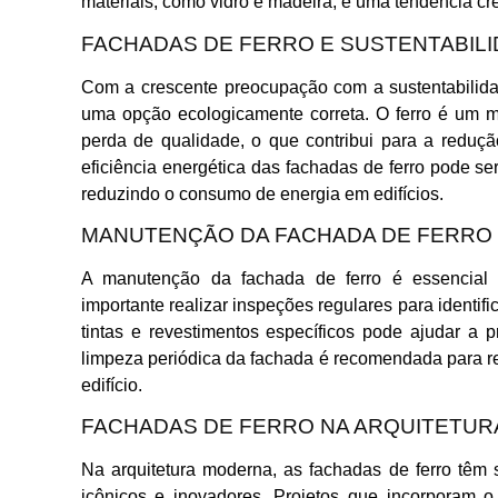
materiais, como vidro e madeira, é uma tendência cr
FACHADAS DE FERRO E SUSTENTABIL
Com a crescente preocupação com a sustentabilida
uma opção ecologicamente correta. O ferro é um ma
perda de qualidade, o que contribui para a reduçã
eficiência energética das fachadas de ferro pode 
reduzindo o consumo de energia em edifícios.
MANUTENÇÃO DA FACHADA DE FERRO
A manutenção da fachada de ferro é essencial p
importante realizar inspeções regulares para identif
tintas e revestimentos específicos pode ajudar a p
limpeza periódica da fachada é recomendada para re
edifício.
FACHADAS DE FERRO NA ARQUITETU
Na arquitetura moderna, as fachadas de ferro têm s
icônicos e inovadores. Projetos que incorporam o