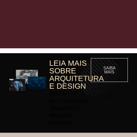
LEIA MAIS
SAIBA
SOBRE
MAIS
ARQUITETURA
E DESIGN
Descubra um
pouco mais sobre
Arquitetura e
design de
interiores.