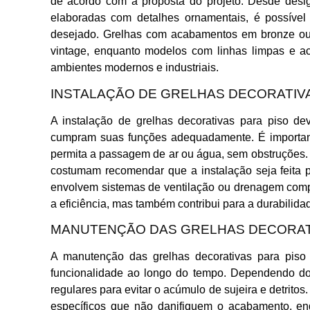
de acordo com a proposta do projeto. Desde desi
elaboradas com detalhes ornamentais, é possível
desejado. Grelhas com acabamentos em bronze ou
vintage, enquanto modelos com linhas limpas e 
ambientes modernos e industriais.
INSTALAÇÃO DE GRELHAS DECORATIV
A instalação de grelhas decorativas para piso de
cumpram suas funções adequadamente. É important
permita a passagem de ar ou água, sem obstruções. Pr
costumam recomendar que a instalação seja feita p
envolvem sistemas de ventilação ou drenagem comp
a eficiência, mas também contribui para a durabilida
MANUTENÇÃO DAS GRELHAS DECORAT
A manutenção das grelhas decorativas para piso
funcionalidade ao longo do tempo. Dependendo do 
regulares para evitar o acúmulo de sujeira e detrito
específicos que não danifiquem o acabamento, en