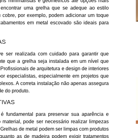
gns minimalistas e geométricos até opções mais
 encontrar uma grelha que se adeque ao estilo
 cobre, por exemplo, podem adicionar um toque
acabamentos em metal escovado são ideais para
AS
ve ser realizada com cuidado para garantir que
e que a grelha seja instalada em um nível que
ofissionais de arquitetura e design de interiores
or especialistas, especialmente em projetos que
lexos. A correta instalação não apenas assegura
de do produto.
IVAS
 é fundamental para preservar sua aparência e
material, pode ser necessário realizar limpezas
s. Grelhas de metal podem ser limpas com produtos
quanto as de madeira podem exigir tratamentos