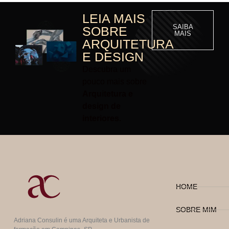
LEIA MAIS
SAIBA
SOBRE
MAIS
ARQUITETURA
E DESIGN
Descubra um
pouco mais sobre
Arquitetura e
design de
interiores.
HOME
SOBRE MIM
Adriana Consulin é uma Arquiteta e Urbanista de