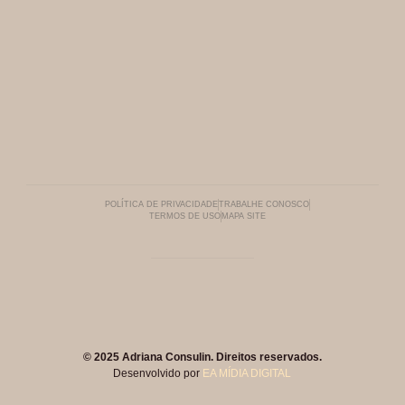
POLÍTICA DE PRIVACIDADE
TRABALHE CONOSCO
TERMOS DE USO
MAPA SITE
© 2025 Adriana Consulin. Direitos reservados.
Desenvolvido por
EA MÍDIA DIGITAL