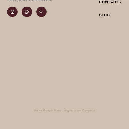
formação em Campinas -SP.
CONTATOS
BLOG
Ver no Google Maps – Arquiteta em Campinas