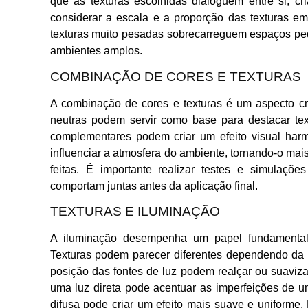
que as texturas escolhidas dialoguem entre si, c
considerar a escala e a proporção das texturas e
texturas muito pesadas sobrecarreguem espaços pe
ambientes amplos.
COMBINAÇÃO DE CORES E TEXTURAS
A combinação de cores e texturas é um aspecto cr
neutras podem servir como base para destacar te
complementares podem criar um efeito visual harm
influenciar a atmosfera do ambiente, tornando-o ma
feitas. É importante realizar testes e simulaçõ
comportam juntas antes da aplicação final.
TEXTURAS E ILUMINAÇÃO
A iluminação desempenha um papel fundamental
Texturas podem parecer diferentes dependendo da l
posição das fontes de luz podem realçar ou suavizar
uma luz direta pode acentuar as imperfeições de 
difusa pode criar um efeito mais suave e uniforme.