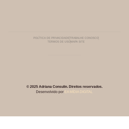
POLÍTICA DE PRIVACIDADE
TRABALHE CONOSCO
TERMOS DE USO
MAPA SITE
© 2025 Adriana Consulin. Direitos reservados.
Desenvolvido por
EA MÍDIA DIGITAL