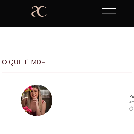
O QUE É MDF
Po
em
⏱ 