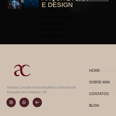
E DESIGN
Descubra um
pouco mais sobre
Arquitetura e
design de
interiores.
HOME
SOBRE MIM
Adriana Consulin é uma Arquiteta e Urbanista de
formação em Campinas -SP.
CONTATOS
BLOG