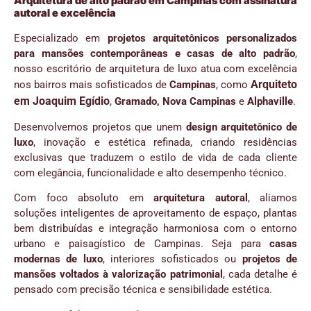
Arquitetura de alto padrão em Campinas com assinatura
autoral e excelência
Especializado em
projetos arquitetônicos personalizados
para mansões contemporâneas e casas de alto padrão
,
nosso escritório de arquitetura de luxo atua com excelência
Arquiteto
nos bairros mais sofisticados de
Campinas
, como
em Joaquim Egídio
,
Gramado, Nova Campinas
e
Alphaville
.
Desenvolvemos projetos que unem
design arquitetônico de
luxo
, inovação e estética refinada, criando residências
exclusivas que traduzem o estilo de vida de cada cliente
com elegância, funcionalidade e alto desempenho técnico.
Com foco absoluto em
arquitetura autoral
, aliamos
soluções inteligentes de aproveitamento de espaço, plantas
bem distribuídas e integração harmoniosa com o entorno
urbano e paisagístico de Campinas. Seja para
casas
modernas de luxo
, interiores sofisticados ou
projetos de
mansões voltados à valorização patrimonial
, cada detalhe é
pensado com precisão técnica e sensibilidade estética.