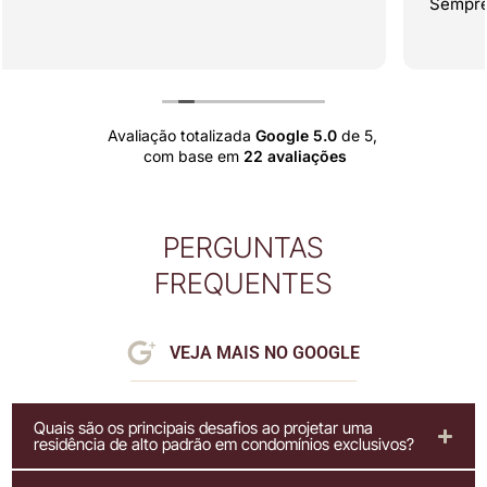
Sempre uma surpresa maravilhosa ao fim ... eu seu fã
do trabalho a mais de 25 anos... parabéns sucesso
Leia mais
sempre....
♥️
Avaliação totalizada
Google
5.0
de 5,
com base em
22 avaliações
PERGUNTAS
FREQUENTES
VEJA MAIS NO GOOGLE
Quais são os principais desafios ao projetar uma
residência de alto padrão em condomínios exclusivos?