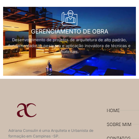
GERENCIAMENTO DE OBRA
Desenvolvimento de projetos de arquitetura de alto padrão,
fundamentado na pesquisa e aplicação inovadora de técnicas e
materiais.
HOME
SOBRE MIM
Adriana Consulin é uma Arquiteta e Urbanista de
formação em Campinas -SP.
CONTATOS