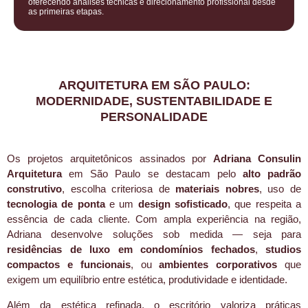
oferecendo análises técnicas e direcionamento profissional desde
as primeiras etapas.
ARQUITETURA EM SÃO PAULO:
MODERNIDADE, SUSTENTABILIDADE E
PERSONALIDADE
Os projetos arquitetônicos assinados por
Adriana Consulin
Arquitetura
em São Paulo se destacam pelo
alto padrão
construtivo
, escolha criteriosa de
materiais nobres
, uso de
tecnologia de ponta
e um
design sofisticado
, que respeita a
essência de cada cliente. Com ampla experiência na região,
Adriana desenvolve soluções sob medida — seja para
residências de luxo em condomínios fechados
,
studios
compactos e funcionais
, ou
ambientes corporativos
que
exigem um equilíbrio entre estética, produtividade e identidade.
Além da estética refinada, o escritório valoriza práticas