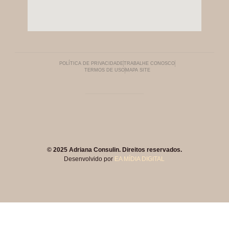
POLÍTICA DE PRIVACIDADE
TRABALHE CONOSCO
TERMOS DE USO
MAPA SITE
© 2025 Adriana Consulin. Direitos reservados.
Desenvolvido por
EA MÍDIA DIGITAL