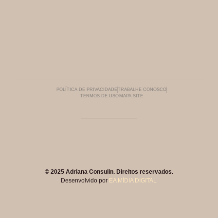
POLÍTICA DE PRIVACIDADE
TRABALHE CONOSCO
TERMOS DE USO
MAPA SITE
© 2025 Adriana Consulin. Direitos reservados.
Desenvolvido por
EA MÍDIA DIGITAL