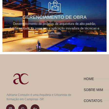
GERENCIAMENTO DE OBRA
Desenvolvimento de projetos de arquitetura de alto padrão,
fundamentado na pesquisa e aplicação inovadora de técnicas e
materiais.
HOME
SOBRE MIM
Adriana Consulin é uma Arquiteta e Urbanista de
formação em Campinas -SP.
CONTATOS