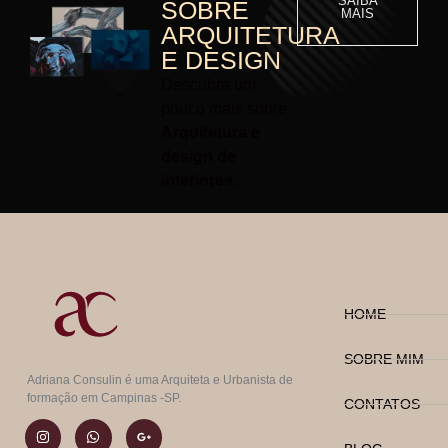
SAIBA
SOBRE
MAIS
ARQUITETURA
E DESIGN
Descubra um
pouco mais sobre
Arquitetura e
design de
interiores.
HOME
SOBRE MIM
Adriana Consulin é uma Arquiteta e Urbanista de
formação em Campinas -SP.
CONTATOS