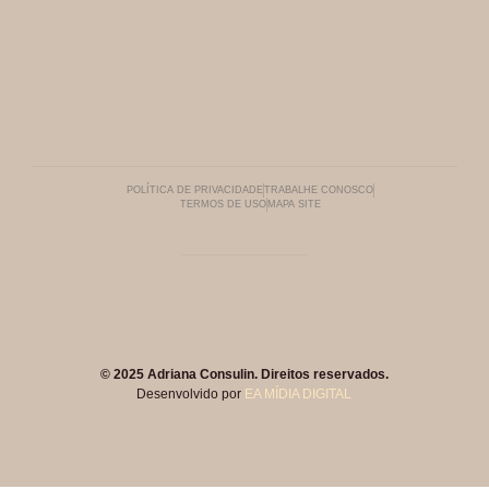
POLÍTICA DE PRIVACIDADE
TRABALHE CONOSCO
TERMOS DE USO
MAPA SITE
© 2025 Adriana Consulin. Direitos reservados.
Desenvolvido por
EA MÍDIA DIGITAL