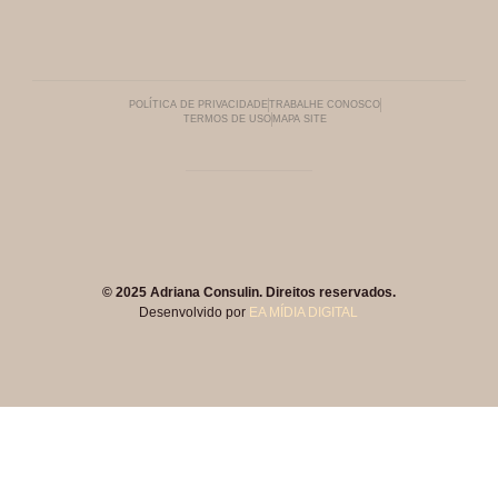
POLÍTICA DE PRIVACIDADE
TRABALHE CONOSCO
TERMOS DE USO
MAPA SITE
© 2025 Adriana Consulin. Direitos reservados.
Desenvolvido por
EA MÍDIA DIGITAL