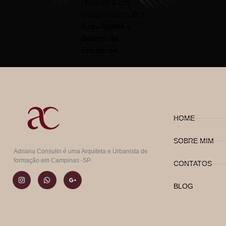
Descubra um
pouco mais sobre
Arquitetura e
design de
interiores.
HOME
SOBRE MIM
Adriana Consulin é uma Arquiteta e Urbanista de
formação em Campinas -SP.
CONTATOS
BLOG