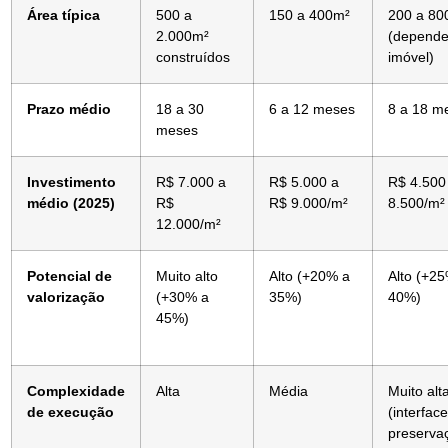
Área típica
500 a
150 a 400m²
200 a 80
2.000m²
(depende
construídos
imóvel)
Prazo médio
18 a 30
6 a 12 meses
8 a 18 m
meses
Investimento
R$ 7.000 a
R$ 5.000 a
R$ 4.500
médio (2025)
R$
R$ 9.000/m²
8.500/m²
12.000/m²
Potencial de
Muito alto
Alto (+20% a
Alto (+2
valorização
(+30% a
35%)
40%)
45%)
Complexidade
Alta
Média
Muito alt
de execução
(interfac
preserva