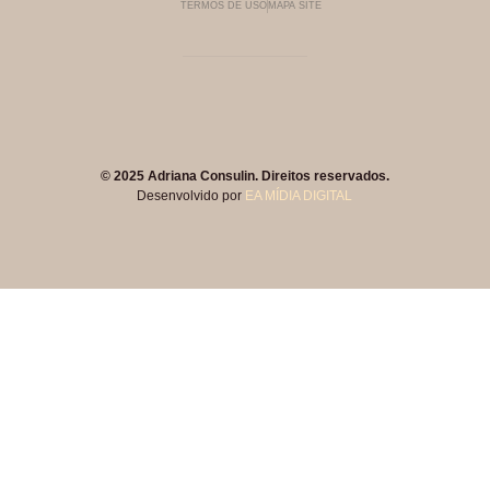
TERMOS DE USO
MAPA SITE
© 2025 Adriana Consulin. Direitos reservados.
Desenvolvido por
EA MÍDIA DIGITAL