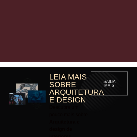
LEIA MAIS
SAIBA
SOBRE
MAIS
ARQUITETURA
E DESIGN
Descubra um
pouco mais sobre
Arquitetura e
design de
interiores.