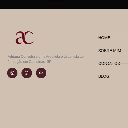
HOME
SOBRE MIM
Adriana Consulin é uma Arquiteta e Urbanista de
formação em Campinas -SP.
CONTATOS
BLOG