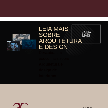
LEIA MAIS
SAIBA
SOBRE
MAIS
ARQUITETURA
E DESIGN
Descubra um
pouco mais sobre
Arquitetura e
design de
interiores.
HOME