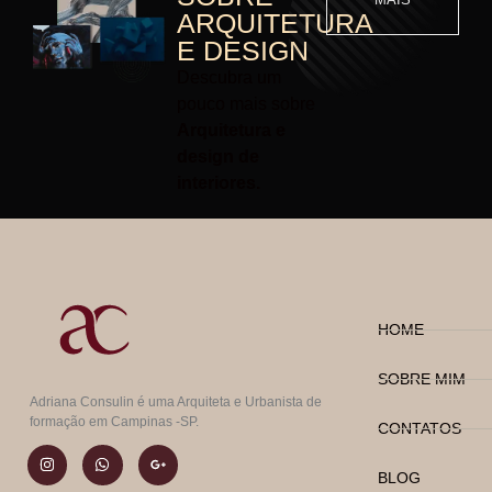
ARQUITETURA
E DESIGN
Descubra um
pouco mais sobre
Arquitetura e
design de
interiores.
HOME
SOBRE MIM
Adriana Consulin é uma Arquiteta e Urbanista de
formação em Campinas -SP.
CONTATOS
BLOG