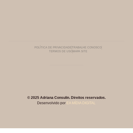
POLÍTICA DE PRIVACIDADE
TRABALHE CONOSCO
TERMOS DE USO
MAPA SITE
© 2025 Adriana Consulin. Direitos reservados.
Desenvolvido por
EA MÍDIA DIGITAL