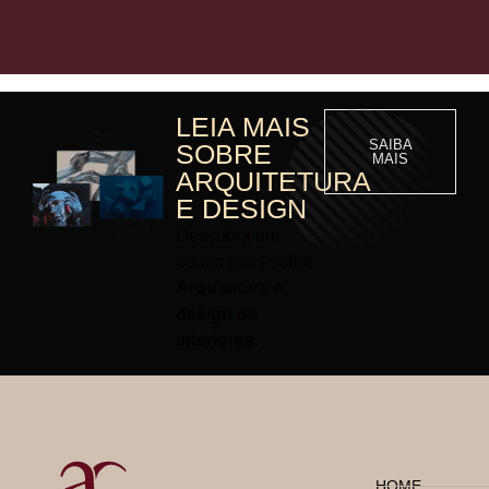
LEIA MAIS
SAIBA
SOBRE
MAIS
ARQUITETURA
E DESIGN
Descubra um
pouco mais sobre
Arquitetura e
design de
interiores.
HOME