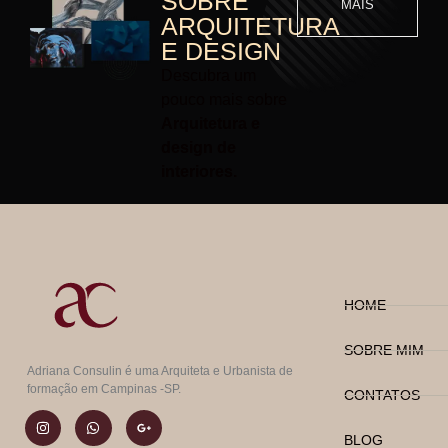
SOBRE
MAIS
ARQUITETURA
E DESIGN
Descubra um
pouco mais sobre
Arquitetura e
design de
interiores.
HOME
SOBRE MIM
Adriana Consulin é uma Arquiteta e Urbanista de
formação em Campinas -SP.
CONTATOS
BLOG