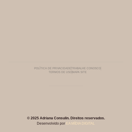
POLÍTICA DE PRIVACIDADE
TRABALHE CONOSCO
TERMOS DE USO
MAPA SITE
© 2025 Adriana Consulin. Direitos reservados.
Desenvolvido por
EA MÍDIA DIGITAL