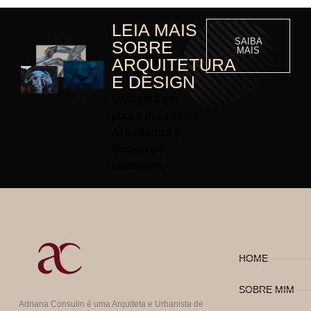
LEIA MAIS
SAIBA
SOBRE
MAIS
ARQUITETURA
E DESIGN
Descubra um
pouco mais sobre
Arquitetura e
design de
interiores.
HOME
SOBRE MIM
Adriana Consulin é uma Arquiteta e Urbanista de