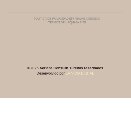
POLÍTICA DE PRIVACIDADE
TRABALHE CONOSCO
TERMOS DE USO
MAPA SITE
© 2025 Adriana Consulin. Direitos reservados.
Desenvolvido por
EA MÍDIA DIGITAL