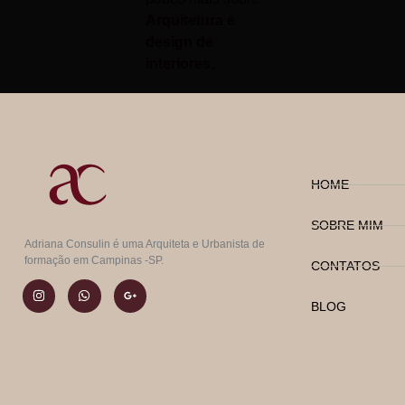
Arquitetura e
design de
interiores.
HOME
SOBRE MIM
Adriana Consulin é uma Arquiteta e Urbanista de
formação em Campinas -SP.
CONTATOS
BLOG