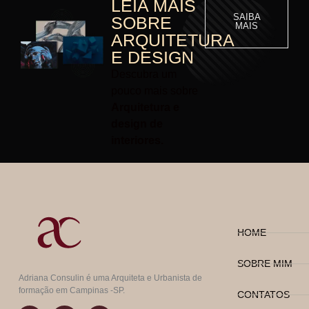
LEIA MAIS
SAIBA
SOBRE
MAIS
ARQUITETURA
E DESIGN
Descubra um
pouco mais sobre
Arquitetura e
design de
interiores.
HOME
SOBRE MIM
Adriana Consulin é uma Arquiteta e Urbanista de
formação em Campinas -SP.
CONTATOS