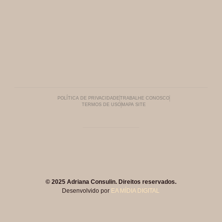
POLÍTICA DE PRIVACIDADE
TRABALHE CONOSCO
TERMOS DE USO
MAPA SITE
© 2025 Adriana Consulin. Direitos reservados.
Desenvolvido por
EA MÍDIA DIGITAL