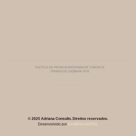
POLÍTICA DE PRIVACIDADE
TRABALHE CONOSCO
TERMOS DE USO
MAPA SITE
© 2025 Adriana Consulin. Direitos reservados.
Desenvolvido por
EA MÍDIA DIGITAL