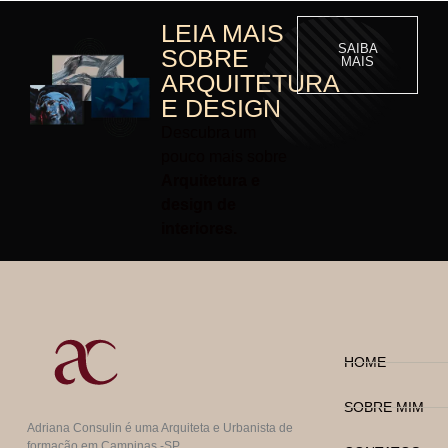
LEIA MAIS
SAIBA
SOBRE
MAIS
ARQUITETURA
E DESIGN
Descubra um
pouco mais sobre
Arquitetura e
design de
interiores.
HOME
SOBRE MIM
Adriana Consulin é uma Arquiteta e Urbanista de
formação em Campinas -SP.