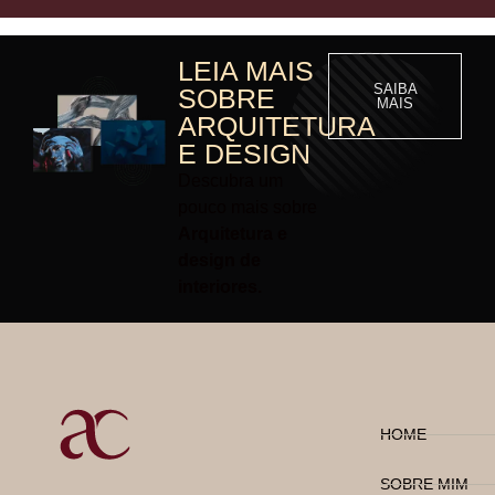
LEIA MAIS
SAIBA
SOBRE
MAIS
ARQUITETURA
E DESIGN
Descubra um
pouco mais sobre
Arquitetura e
design de
interiores.
HOME
SOBRE MIM