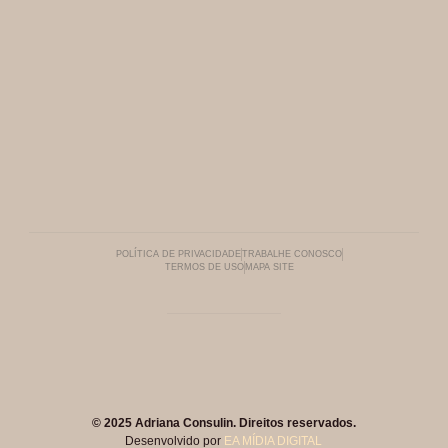
POLÍTICA DE PRIVACIDADE
TRABALHE CONOSCO
TERMOS DE USO
MAPA SITE
© 2025 Adriana Consulin. Direitos reservados.
Desenvolvido por
EA MÍDIA DIGITAL