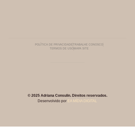
POLÍTICA DE PRIVACIDADE
TRABALHE CONOSCO
TERMOS DE USO
MAPA SITE
© 2025 Adriana Consulin. Direitos reservados.
Desenvolvido por
EA MÍDIA DIGITAL