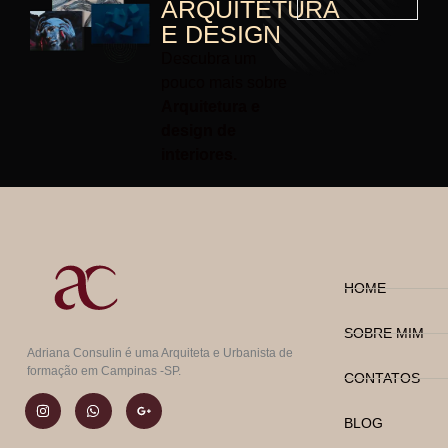
ARQUITETURA
E DESIGN
Descubra um
pouco mais sobre
Arquitetura e
design de
interiores.
HOME
SOBRE MIM
Adriana Consulin é uma Arquiteta e Urbanista de
formação em Campinas -SP.
CONTATOS
BLOG