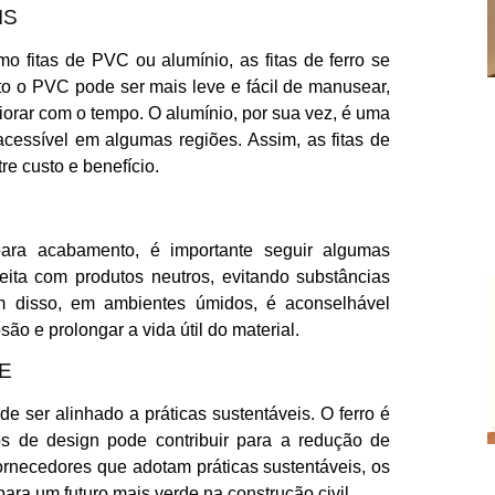
IS
 fitas de PVC ou alumínio, as fitas de ferro se
o o PVC pode ser mais leve e fácil de manusear,
iorar com o tempo. O alumínio, por sua vez, é uma
acessível em algumas regiões. Assim, as fitas de
e custo e benefício.
 para acabamento, é importante seguir algumas
ita com produtos neutros, evitando substâncias
ém disso, em ambientes úmidos, é aconselhável
osão e prolongar a vida útil do material.
E
e ser alinhado a práticas sustentáveis. O ferro é
tos de design pode contribuir para a redução de
 fornecedores que adotam práticas sustentáveis, os
para um futuro mais verde na construção civil.