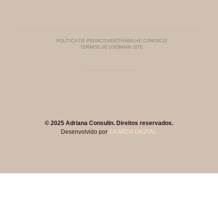
POLÍTICA DE PRIVACIDADE
TRABALHE CONOSCO
TERMOS DE USO
MAPA SITE
© 2025 Adriana Consulin. Direitos reservados.
Desenvolvido por
EA MÍDIA DIGITAL