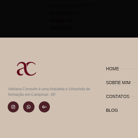
pouco mais sobre
Arquitetura e
design de
interiores.
HOME
SOBRE MIM
Adriana Consulin é uma Arquiteta e Urbanista de
formação em Campinas -SP.
CONTATOS
BLOG