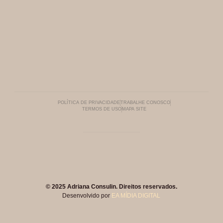
POLÍTICA DE PRIVACIDADE
TRABALHE CONOSCO
TERMOS DE USO
MAPA SITE
© 2025 Adriana Consulin. Direitos reservados.
Desenvolvido por
EA MÍDIA DIGITAL