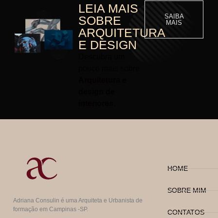
LEIA MAIS
SAIBA
SOBRE
MAIS
ARQUITETURA
E DESIGN
Descubra um
pouco mais sobre
Arquitetura e
design de
interiores.
HOME
SOBRE MIM
Adriana Consulin é uma Arquiteta e Urbanista de
formação em Campinas -SP.
CONTATOS