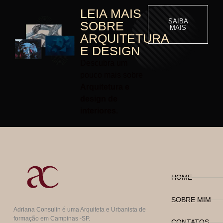
LEIA MAIS
SAIBA
SOBRE
MAIS
ARQUITETURA
E DESIGN
Descubra um
pouco mais sobre
Arquitetura e
design de
interiores.
HOME
SOBRE MIM
Adriana Consulin é uma Arquiteta e Urbanista de
formação em Campinas -SP.
CONTATOS