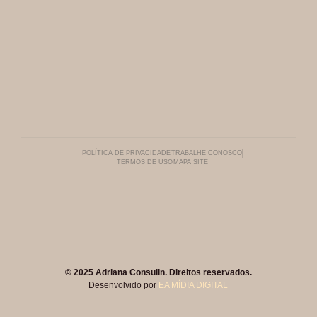
POLÍTICA DE PRIVACIDADE
TRABALHE CONOSCO
TERMOS DE USO
MAPA SITE
© 2025 Adriana Consulin. Direitos reservados.
Desenvolvido por
EA MÍDIA DIGITAL