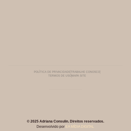
POLÍTICA DE PRIVACIDADE
TRABALHE CONOSCO
TERMOS DE USO
MAPA SITE
© 2025 Adriana Consulin. Direitos reservados.
Desenvolvido por
EA MÍDIA DIGITAL