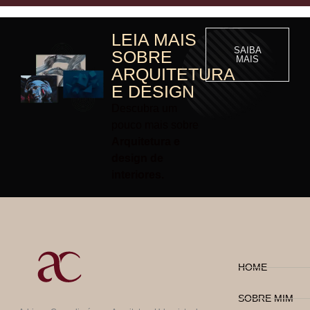
LEIA MAIS
SAIBA
SOBRE
MAIS
ARQUITETURA
E DESIGN
Descubra um
pouco mais sobre
Arquitetura e
design de
interiores.
HOME
SOBRE MIM