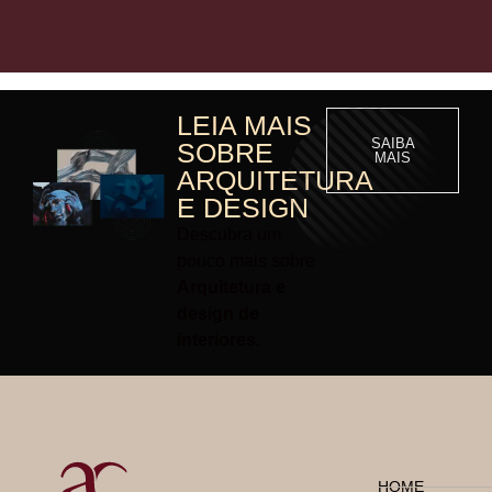
LEIA MAIS
SAIBA
SOBRE
MAIS
ARQUITETURA
E DESIGN
Descubra um
pouco mais sobre
Arquitetura e
design de
interiores.
HOME