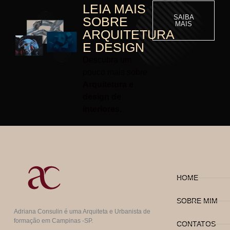
LEIA MAIS
SAIBA
SOBRE
MAIS
ARQUITETURA
E DESIGN
Descubra um
pouco mais sobre
Arquitetura e
design de
interiores.
HOME
SOBRE MIM
Adriana Consulin é uma Arquiteta e Urbanista de
formação em Campinas -SP.
CONTATOS