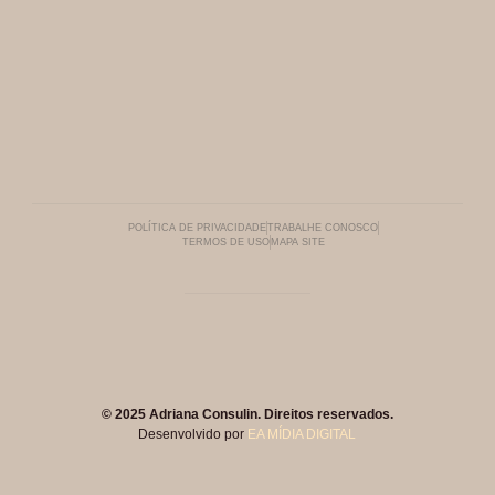
POLÍTICA DE PRIVACIDADE
TRABALHE CONOSCO
TERMOS DE USO
MAPA SITE
© 2025 Adriana Consulin. Direitos reservados.
Desenvolvido por
EA MÍDIA DIGITAL