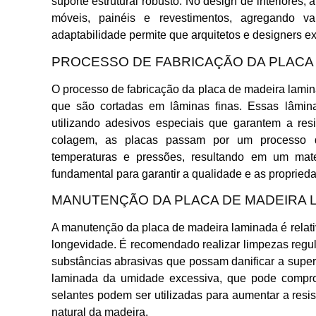
suporte estrutural robusto. No design de interiores,
móveis, painéis e revestimentos, agregando va
adaptabilidade permite que arquitetos e designers ex
PROCESSO DE FABRICAÇÃO DA PLACA
O processo de fabricação da placa de madeira lami
que são cortadas em lâminas finas. Essas lâmi
utilizando adesivos especiais que garantem a resi
colagem, as placas passam por um processo 
temperaturas e pressões, resultando em um mater
fundamental para garantir a qualidade e as proprie
MANUTENÇÃO DA PLACA DE MADEIRA 
A manutenção da placa de madeira laminada é relati
longevidade. É recomendado realizar limpezas regu
substâncias abrasivas que possam danificar a superf
laminada da umidade excessiva, que pode comprom
selantes podem ser utilizadas para aumentar a resi
natural da madeira.