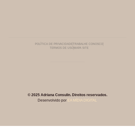
POLÍTICA DE PRIVACIDADE
TRABALHE CONOSCO
TERMOS DE USO
MAPA SITE
© 2025 Adriana Consulin. Direitos reservados.
Desenvolvido por
EA MÍDIA DIGITAL