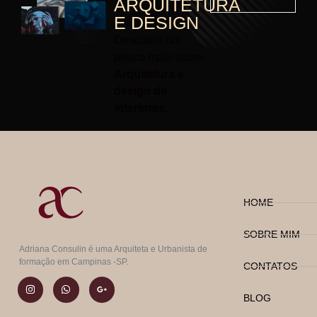
ARQUITETURA
E DESIGN
Descubra um
pouco mais sobre
Arquitetura e
design de
interiores.
HOME
SOBRE MIM
Adriana Consulin é uma Arquiteta e Urbanista de
formação em Campinas -SP.
CONTATOS
BLOG