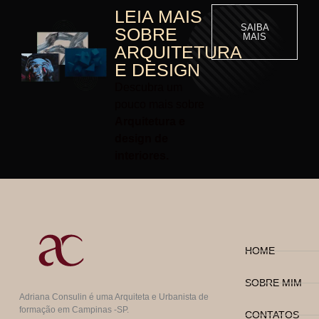
LEIA MAIS
SAIBA
SOBRE
MAIS
ARQUITETURA
E DESIGN
Descubra um
pouco mais sobre
Arquitetura e
design de
interiores.
HOME
SOBRE MIM
Adriana Consulin é uma Arquiteta e Urbanista de
formação em Campinas -SP.
CONTATOS