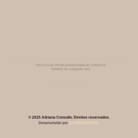
POLÍTICA DE PRIVACIDADE
TRABALHE CONOSCO
TERMOS DE USO
MAPA SITE
© 2025 Adriana Consulin. Direitos reservados.
Desenvolvido por
EA MÍDIA DIGITAL