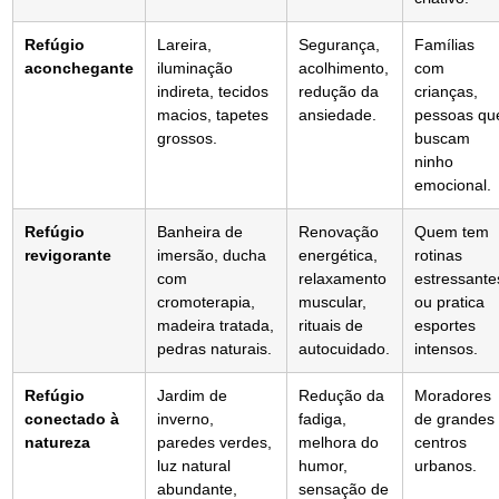
Refúgio
Lareira,
Segurança,
Famílias
aconchegante
iluminação
acolhimento,
com
indireta, tecidos
redução da
crianças,
macios, tapetes
ansiedade.
pessoas qu
grossos.
buscam
ninho
emocional.
Refúgio
Banheira de
Renovação
Quem tem
revigorante
imersão, ducha
energética,
rotinas
com
relaxamento
estressante
cromoterapia,
muscular,
ou pratica
madeira tratada,
rituais de
esportes
pedras naturais.
autocuidado.
intensos.
Refúgio
Jardim de
Redução da
Moradores
conectado à
inverno,
fadiga,
de grandes
natureza
paredes verdes,
melhora do
centros
luz natural
humor,
urbanos.
abundante,
sensação de