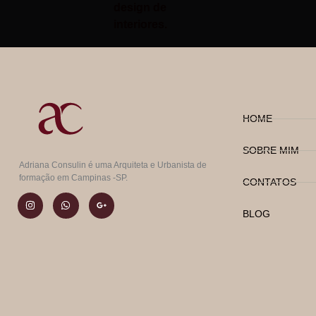
design de
interiores.
HOME
SOBRE MIM
Adriana Consulin é uma Arquiteta e Urbanista de
formação em Campinas -SP.
CONTATOS
BLOG