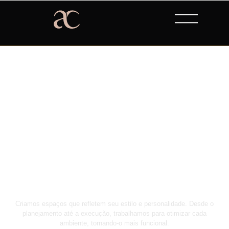
DESIGN DE
INTERIORES
Criamos espaços que refletem seu estilo e personalidade. Desde o
planejamento até a execução, trabalhamos para otimizar cada
ambiente, tornando-o mais funcional.