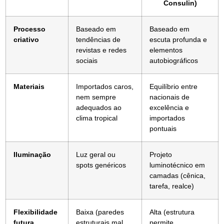
Consulin)
Processo
Baseado em
Baseado em
criativo
tendências de
escuta profunda e
revistas e redes
elementos
sociais
autobiográficos
Materiais
Importados caros,
Equilíbrio entre
nem sempre
nacionais de
adequados ao
excelência e
clima tropical
importados
pontuais
Iluminação
Luz geral ou
Projeto
spots genéricos
luminotécnico em
camadas (cênica,
tarefa, realce)
Flexibilidade
Baixa (paredes
Alta (estrutura
futura
estruturais mal
permite