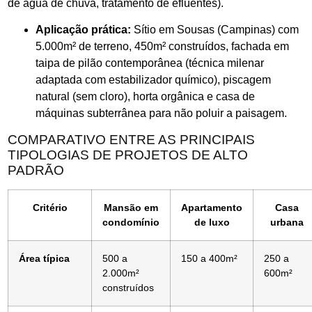
de água de chuva, tratamento de efluentes).
Aplicação prática:
Sítio em Sousas (Campinas) com
5.000m² de terreno, 450m² construídos, fachada em
taipa de pilão contemporânea (técnica milenar
adaptada com estabilizador químico), piscagem
natural (sem cloro), horta orgânica e casa de
máquinas subterrânea para não poluir a paisagem.
COMPARATIVO ENTRE AS PRINCIPAIS
TIPOLOGIAS DE PROJETOS DE ALTO
PADRÃO
Critério
Mansão em
Apartamento
Casa
condomínio
de luxo
urbana
Área típica
500 a
150 a 400m²
250 a
2.000m²
600m²
construídos