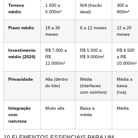
Terreno
1.500 a
N/A (fracão
300 a
médio
5.000m²
ideal)
800m²
Prazo médio
18 a 30
6 a 12 meses
12 a 20
meses
meses
Investimento
R$ 7.000 a
R$ 5.000 a
R$ 6.500
médio (2024)
R$
R$ 9.000/m²
a R$
12.000/m²
10.000/m²
Privacidade
Alta (dentro
Média
Média a
do lote)
(interfaces
baixa
com vizinhos)
(rua)
Integração
Muito alta
Baixa a
Média
com
média
natureza
10 ELEMENTOS ESSENCIAIS PARA UM