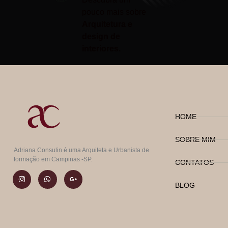
pouco mais sobre
Arquitetura e
design de
interiores.
HOME
SOBRE MIM
Adriana Consulin é uma Arquiteta e Urbanista de
formação em Campinas -SP.
CONTATOS
BLOG