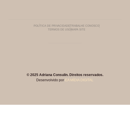
POLÍTICA DE PRIVACIDADE
TRABALHE CONOSCO
TERMOS DE USO
MAPA SITE
© 2025 Adriana Consulin. Direitos reservados.
Desenvolvido por
EA MÍDIA DIGITAL