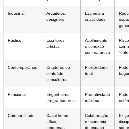
Industrial
Arquitetos,
Estimula a
Requ
designers
criatividade
espa
gene
Rústico
Escritores,
Acolhimento
Risco
artistas
e conexão
cair 
com natureza
“enfe
Contemporâneo
Criadores de
Flexibilidade
Pode 
conteúdo,
total
bagu
consultores
Funcional
Engenheiros,
Produtividade
Pode
programadores
máxima
estéri
Compartilhado
Casal home
Colaboração
Exige
office,
e economia
discip
pequenas
de espaço
sono