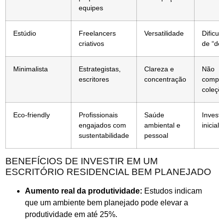
equipes
Estúdio
Freelancers
Versatilidade
Dific
criativos
de “d
Minimalista
Estrategistas,
Clareza e
Não
escritores
concentração
comp
coleç
Eco-friendly
Profissionais
Saúde
Inves
engajados com
ambiental e
inicia
sustentabilidade
pessoal
BENEFÍCIOS DE INVESTIR EM UM
ESCRITÓRIO RESIDENCIAL BEM PLANEJADO
Aumento real da produtividade:
Estudos indicam
que um ambiente bem planejado pode elevar a
produtividade em até 25%.