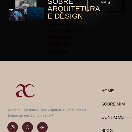
SOBRE
MAIS
ARQUITETURA
E DESIGN
Descubra um
pouco mais sobre
Arquitetura e
design de
interiores.
HOME
SOBRE MIM
Adriana Consulin é uma Arquiteta e Urbanista de
formação em Campinas -SP.
CONTATOS
BLOG