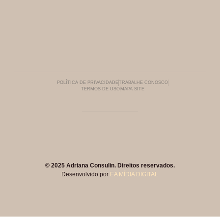
POLÍTICA DE PRIVACIDADE
TRABALHE CONOSCO
TERMOS DE USO
MAPA SITE
© 2025 Adriana Consulin. Direitos reservados.
Desenvolvido por
EA MÍDIA DIGITAL